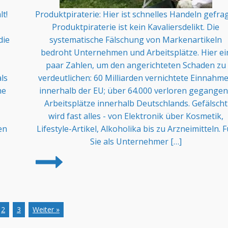
t!
Produktpiraterie: Hier ist schnelles Handeln gefra
Produktpiraterie ist kein Kavaliersdelikt. Die
die
systematische Fälschung von Markenartikeln
bedroht Unternehmen und Arbeitsplätze. Hier ei
paar Zahlen, um den angerichteten Schaden zu
ls
verdeutlichen: 60 Milliarden vernichtete Einnahm
ne
innerhalb der EU; über 64.000 verloren gegange
Arbeitsplätze innerhalb Deutschlands. Gefälscht
wird fast alles - von Elektronik über Kosmetik,
en
Lifestyle-Artikel, Alkoholika bis zu Arzneimitteln. F
Sie als Unternehmer […]
2
3
Weiter »