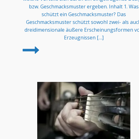
bzw. Geschmacksmuster ergeben. Inhalt 1. Was
schützt ein Geschmacksmuster? Das
Geschmacksmuster schützt sowohl zwei- als auc
dreidimensionale äußere Erscheinungsformen v
Erzeugnissen […]