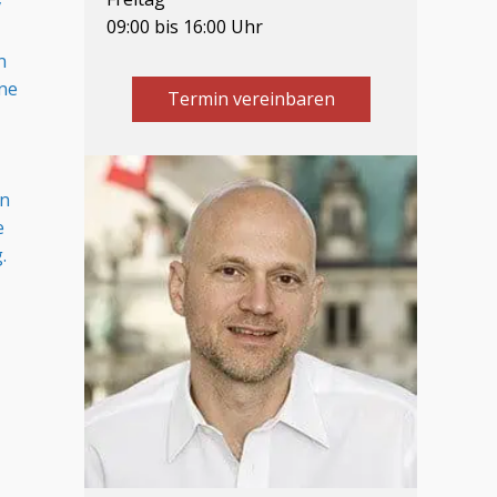
v
09:00 bis 16:00 Uhr
n
ine
Termin vereinbaren
en
e
.