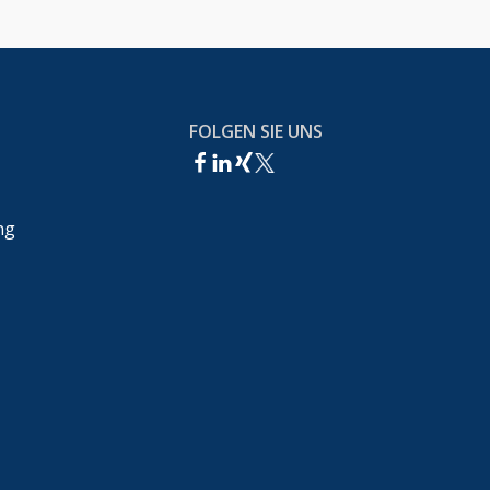
FOLGEN SIE UNS
ng
echt,Wettbewerbsrecht &IT-Recht