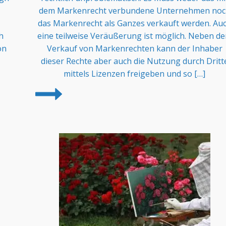
dem Markenrecht verbundene Unternehmen noc
das Markenrecht als Ganzes verkauft werden. Au
h
eine teilweise Veräußerung ist möglich. Neben d
on
Verkauf von Markenrechten kann der Inhaber
dieser Rechte aber auch die Nutzung durch Dritt
mittels Lizenzen freigeben und so […]