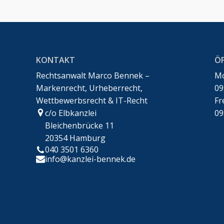
KONTAKT
Ö
Rechtsanwalt Marco Bennek –
Mo
Markenrecht, Urheberrecht,
09
Wettbewerbsrecht & IT-Recht
Fr
c/o Elbkanzlei
09
Bleichenbrücke 11
20354 Hamburg
Kundenbewertungen und Erfahrungen zu
Rechtsanwalt Marco Bennek – Markenrecht,
040 3501 6360
Urheberrech...
info@kanzlei-bennek.de
100%
SEHR GUT
Empfehlungen auf
ProvenExpert.com
4,94 / 5,00