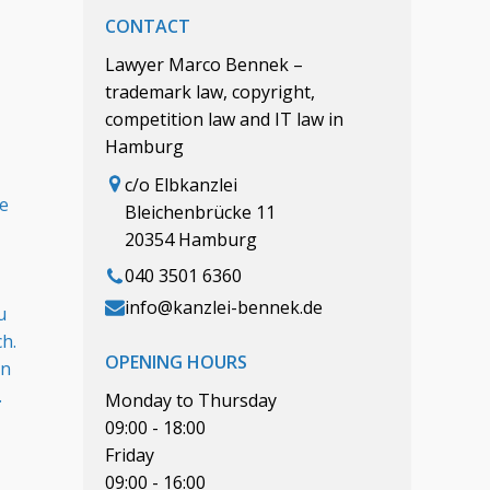
CONTACT
Lawyer Marco Bennek –
trademark law, copyright,
competition law and IT law in
Hamburg
c/o Elbkanzlei
e
Bleichenbrücke 11
20354 Hamburg
040 3501 6360
info@kanzlei-bennek.de
u
ch.
OPENING HOURS
en
.
Monday to Thursday
09:00 - 18:00
Friday
09:00 - 16:00