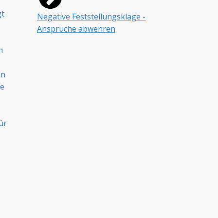
gt
Negative Feststellungsklage -
Ansprüche abwehren
n
en
ne
ür