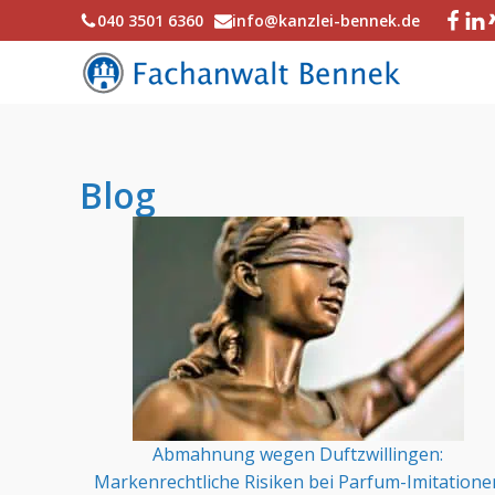
040 3501 6360
info@kanzlei-bennek.de
Blog
Abmahnung wegen Duftzwillingen:
Markenrechtliche Risiken bei Parfum-Imitatione