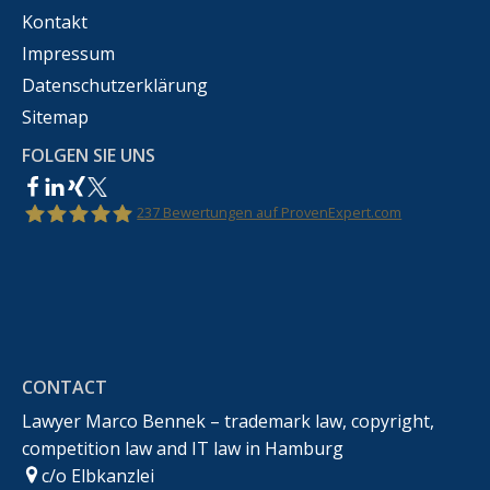
Kontakt
Impressum
Datenschutzerklärung
Sitemap
FOLGEN SIE UNS
237
Bewertungen auf ProvenExpert.com
Rechtsanwalt Marco Bennek –
Markenrecht,Urheberrecht,Wettbewerbsrecht &IT-
CONTACT
Recht
Lawyer Marco Bennek – trademark law, copyright,
competition law and IT law in Hamburg
c/o Elbkanzlei