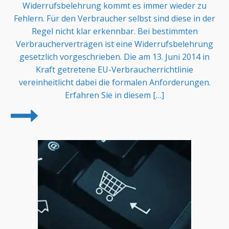
Widerrufsbelehrung kommt es immer wieder zu
Fehlern. Für den Verbraucher selbst sind diese in der
Regel nicht klar erkennbar. ​Bei bestimmten
Verbraucherverträgen ist eine Widerrufsbelehrung
gesetzlich vorgeschrieben. Die am 13. Juni 2014 in
Kraft getretene EU-Verbraucherrichtlinie
vereinheitlicht dabei die formalen Anforderungen.
Erfahren Sie in diesem […]