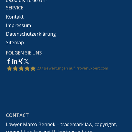
09:00 bis 16:00 Uhr
SERVICE
Kontakt
Impressum
Datenschutzerklärung
Sitemap
FOLGEN SIE UNS
237
Bewertungen auf ProvenExpert.com
Rechtsanwalt Marco Bennek –
Markenrecht,Urheberrecht,Wettbewerbsrecht &IT-
CONTACT
Recht
Lawyer Marco Bennek – trademark law, copyright,
competition law and IT law in Hamburg