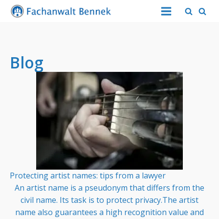
Blog
Protecting artist names: tips from a lawyer
An artist name is a pseudonym that differs from the
civil name. Its task is to protect privacy.The artist
name also guarantees a high recognition value and