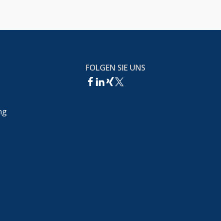
FOLGEN SIE UNS
ng
echt,Wettbewerbsrecht &IT-Recht