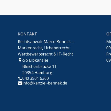
KONTAKT
Ö
Rechtsanwalt Marco Bennek –
Mo
Markenrecht, Urheberrecht,
09
Wettbewerbsrecht & IT-Recht
Fr
c/o Elbkanzlei
09
Bleichenbrücke 11
20354 Hamburg
Kundenbewertungen und Erfahrungen zu
Rechtsanwalt Marco Bennek – Markenrecht,
040 3501 6360
Urheberrech...
info@kanzlei-bennek.de
100%
SEHR GUT
Empfehlungen auf
ProvenExpert.com
4,94 / 5,00