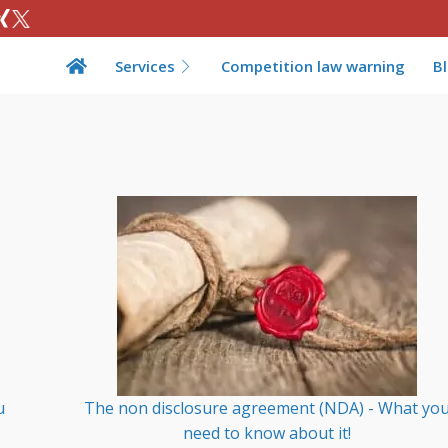
Services
Competition law warning
B
u
The non disclosure agreement (NDA) - What yo
need to know about it!