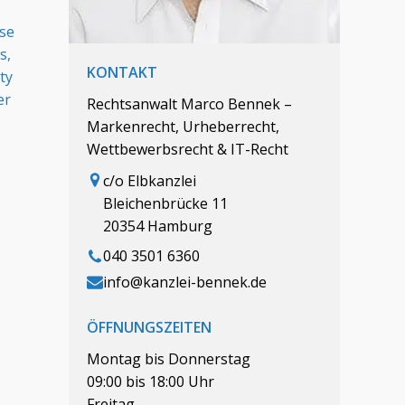
ose
s,
KONTAKT
ty
er
Rechtsanwalt Marco Bennek –
Markenrecht, Urheberrecht,
Wettbewerbsrecht & IT-Recht
c/o Elbkanzlei
Bleichenbrücke 11
20354 Hamburg
040 3501 6360
info@kanzlei-bennek.de
ÖFFNUNGSZEITEN
Montag bis Donnerstag
09:00 bis 18:00 Uhr
Freitag