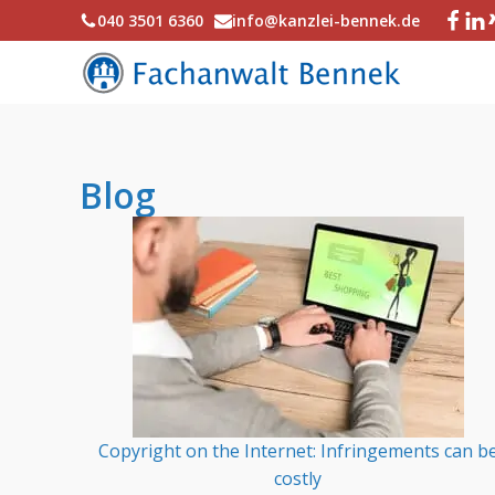
040 3501 6360
info@kanzlei-bennek.de
Blog
Copyright on the Internet: Infringements can b
costly