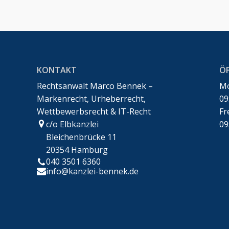
KONTAKT
Ö
Rechtsanwalt Marco Bennek –
Mo
Markenrecht, Urheberrecht,
09
Wettbewerbsrecht & IT-Recht
Fr
c/o Elbkanzlei
09
Bleichenbrücke 11
20354 Hamburg
Kundenbewertungen und Erfahrungen zu
Rechtsanwalt Marco Bennek – Markenrecht,
040 3501 6360
Urheberrech...
info@kanzlei-bennek.de
100%
SEHR GUT
Empfehlungen auf
ProvenExpert.com
4,94 / 5,00