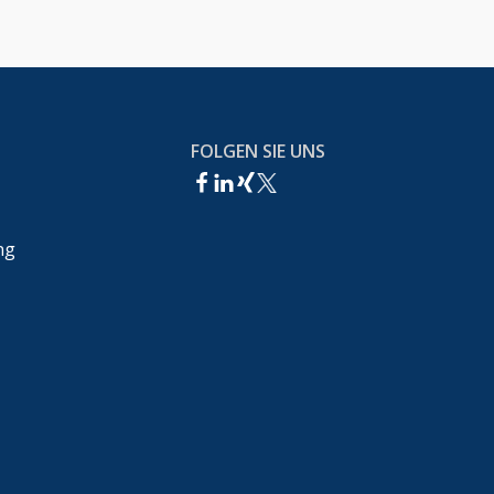
FOLGEN SIE UNS
ng
echt,Wettbewerbsrecht &IT-Recht