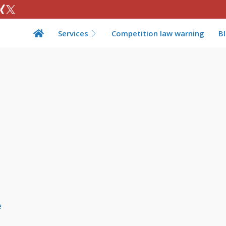
Services
Competition law warning
B
e