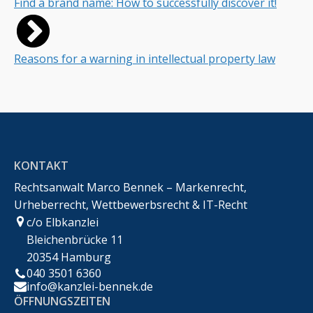
Find a brand name: How to successfully discover it!
Reasons for a warning in intellectual property law
KONTAKT
Rechtsanwalt Marco Bennek – Markenrecht,
Urheberrecht, Wettbewerbsrecht & IT-Recht
c/o Elbkanzlei
Bleichenbrücke 11
20354 Hamburg
040 3501 6360
info@kanzlei-bennek.de
ÖFFNUNGSZEITEN